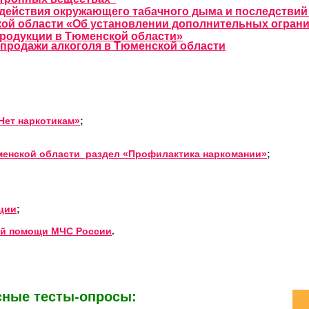
здействия окружающего табачного дыма и последствий
ой области «Об установлении дополнительных ограни
продукции в Тюменской области»
продажи алкоголя в Тюменской области
Нет наркотикам»
;
менской области раздел «Профилактика наркомании»
;
ции
;
ой помощи МЧС России
.
сные тесты-опросы: