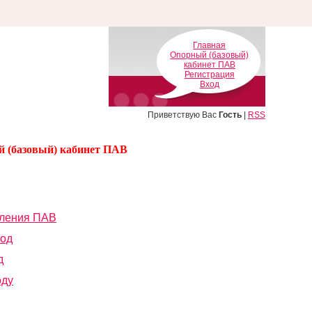
Главная
Опорный (базовый)
кабинет ПАВ
Регистрация
Вход
Приветствую Вас
Гость
|
RSS
 (базовый) кабинет ПАВ
бления ПАВ
год
д
оду