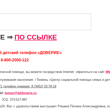
ТЕ ⇒
ПО ССЫЛКЕ
й детский телефон «ДОВЕРИЕ»
8-800-2000-122
w
дической помощи, вы можете посредством
Internet
обратиться на сайт
бслуживания населения: г.Тюмень «Центр социальной помощи семье и д
1 телефон доверия: 8 (3452) 33-79-19
il
:
tumen
@
teldoverie
.
ru
ICQ
: 373-517-887
№24. Вас с удовольствием выслушает Ряшина Полина Александровна, к