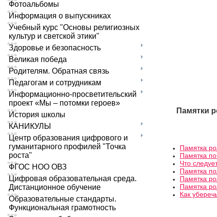
Фотоальбомы
Информация о выпускниках
Учебный курс "Основы религиозных
культур и светской этики"
Здоровье и безопасность
Великая победа
Родителям. Обратная связь
Педагогам и сотрудникам
Информационно-просветительский
проект «Мы – потомки героев»
Памятки р
История школы
КАНИКУЛЫ
Центр образования цифрового и
гуманитарного профилей "Точка
Памятка ро
роста"
Памятка по
Что следуе
ФГОС НОО ОВЗ
Памятка по
Цифровая образовательная среда.
Памятка ро
Памятка ро
Дистанционное обучение
Как убереч
Образовательные стандарты.
Функциональная грамотность