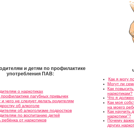
одителям и детям по профилактике
употребления ПАВ:
Как я могу п
Могут ли се
Как повысить
дителям о наркотиках
наркотикам?
 профилактике пагубных привычек
Что я должен
т и чего не следует делать родителям
Как моя собс
дростку об алкоголе
на моего реб
дителям об алкоголизме подростков
Как научить 
дителям по воспитанию детей
наркотики"?
ь ребёнка от наркотиков
Почему важна
других нарко