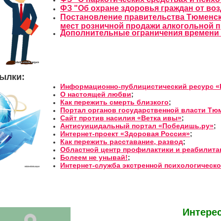
ФЗ "Об охране здоровья граждан от во
Постановление правительства Тюменск
мест розничной продажи алкогольной 
Дополнительные ограничения времени 
ылки:
Информационно-публицистический ресурс «
О настоящей любви
;
Как пережить смерть близкого
;
Портал органов государственной власти Тю
Сайт против насилия «Ветка ивы»
;
Антисуицидальный портал «Победишь.ру»
;
Интернет-проект «Здоровая Россия»
;
Как пережить расставание, развод
;
Областной центр профилактики и реабилита
Болеем не унывай!
;
Интернет-служба экстренной психологическ
Интере