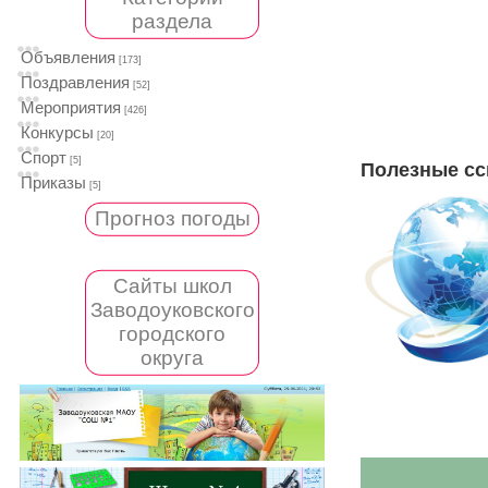
раздела
Объявления
[173]
Поздравления
[52]
Мероприятия
[426]
Конкурсы
[20]
Спорт
[5]
Полезные сс
Приказы
[5]
Прогноз погоды
Сайты школ
Заводоуковского
городского
округа