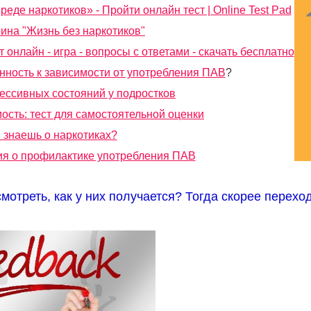
еде наркотиков» - Пройти онлайн тест | Online Test Pad
ина "Жизнь без наркотиков"
т онлайн - игра - вопросы с ответами - скачать бесплатно
нность к зависимости от употребления ПАВ
?
ессивных состояний у подростков
ость: тест для самостоятельной оценки
 знаешь о наркотиках?
ия о профилактике употребления ПАВ
мотреть, как у них получается? Тогда скорее перех