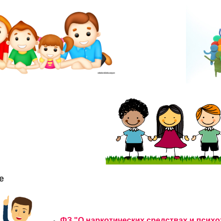
е
ФЗ "О наркотических средствах и псих