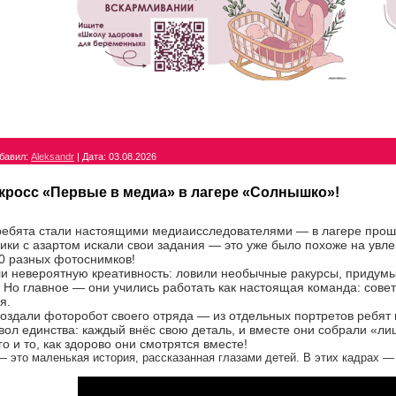
бавил:
Aleksandr
|
Дата:
03.08.2026
кросс «Первые в медиа» в лагере «Солнышко»!
ребята стали настоящими медиаисследователями — в лагере прош
ики с азартом искали свои задания — это уже было похоже на увл
0 разных фотоснимков!
и невероятную креативность: ловили необычные ракурсы, придумы
 Но главное — они учились работать как настоящая команда: совет
я.
оздали фоторобот своего отряда — из отдельных портретов ребят 
ол единства: каждый внёс свою деталь, и вместе они собрали «ли
о и то, как здорово они смотрятся вместе!
 это маленькая история, рассказанная глазами детей. В этих кадрах — 