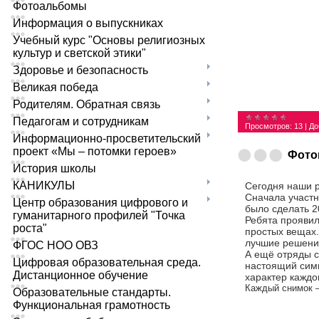
Фотоальбомы
Информация о выпускниках
Учебный курс "Основы религиозных
культур и светской этики"
Здоровье и безопасность
Великая победа
Родителям. Обратная связь
Педагогам и сотрудникам
Просмотров:
13
|
До
Информационно-просветительский
проект «Мы – потомки героев»
Фото
История школы
КАНИКУЛЫ
Сегодня наши 
Сначала участн
Центр образования цифрового и
было сделать 2
гуманитарного профилей "Точка
Ребята проявил
роста"
простых вещах.
лучшие решени
ФГОС НОО ОВЗ
А ещё отряды с
Цифровая образовательная среда.
настоящий симв
Дистанционное обучение
характер каждог
Каждый снимок —
Образовательные стандарты.
Функциональная грамотность