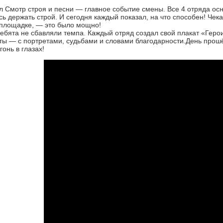
 Смотр строя и песни — главное событие смены. Все 4 отряда осн
сь держать строй. И сегодня каждый показал, на что способен! Чек
 площадке, — это было мощно!
ебята не сбавляли темпа. Каждый отряд создал свой плакат «Геро
ы — с портретами, судьбами и словами благодарности.День прошё
гонь в глазах!