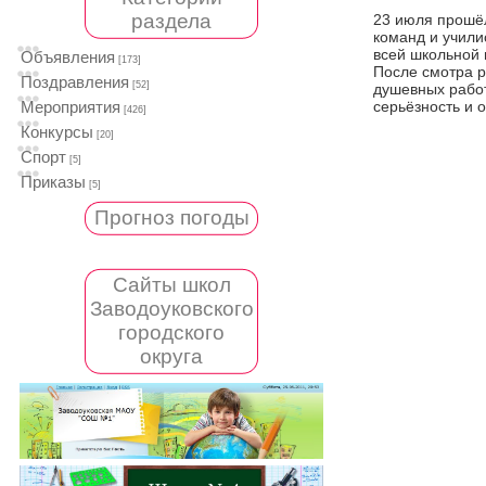
раздела
23 июля прошёл
команд и учили
всей школьной
Объявления
[173]
После смотра р
Поздравления
[52]
душевных работ
серьёзность и о
Мероприятия
[426]
Конкурсы
[20]
Спорт
[5]
Приказы
[5]
Прогноз погоды
Сайты школ
Заводоуковского
городского
округа