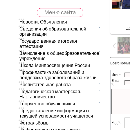
Меню сайта
В 
Новости. Объявления
Д
Сведения об образовательной
организации
Государственная итоговая
аттестация
Зачисление в общеобразовательное
учреждение
Всего комм
Школа Минпросвещения России
Профилактика заболеваний и
Имя *:
поддержка здорового образа жизни
Email
Воспитательная работа
*:
Педагогическая мастерская.
Наставничество
Творчество обучающихся
Предоставление информации о
текущей успеваемости учащегося
Фотоальбомы
Код *:
Информация о выпускниках