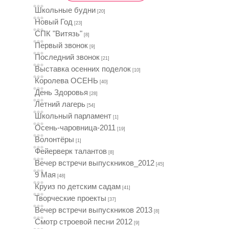
Школьные будни
[20]
Новый Год
[23]
СПК "Витязь"
[8]
Первый звонок
[9]
Последний звонок
[21]
Выставка осенних поделок
[10]
Королева ОСЕНЬ
[40]
День Здоровья
[28]
Летний лагерь
[54]
Школьный парламент
[1]
Осень-чаровница-2011
[19]
Волонтёры
[1]
Фейерверк талантов
[8]
Вечер встречи выпускников_2012
[45]
9 Мая
[48]
Круиз по детским садам
[41]
Творческие проекты
[37]
Вечер встречи выпускников 2013
[8]
Смотр строевой песни 2012
[9]