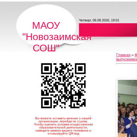
Четверг, 06.08.2026, 19:01
МАОУ
"Новозаимская
СОШ"
Главная
»
Ф
выпускнико
Вы можете оставить мнение о нашей
организации, перейдя по ссылке.
Чтобы оценить условия осуществления
образовательной деятельности,
наведите камеру вашего телефона и
отсканируйте QR-код