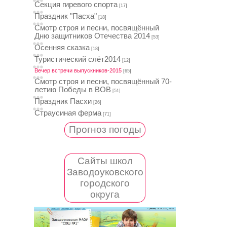
Секция гиревого спорта
[17]
Праздник "Пасха"
[18]
Смотр строя и песни, посвящённый
Дню защитников Отечества 2014
[53]
Осенняя сказка
[18]
Туристический слёт2014
[12]
Вечер встречи выпускников-2015
[65]
Смотр строя и песни, посвящённый 70-
летию Победы в ВОВ
[51]
Праздник Пасхи
[26]
Страусиная ферма
[71]
Прогноз погоды
Сайты школ
Заводоуковского
городского
округа