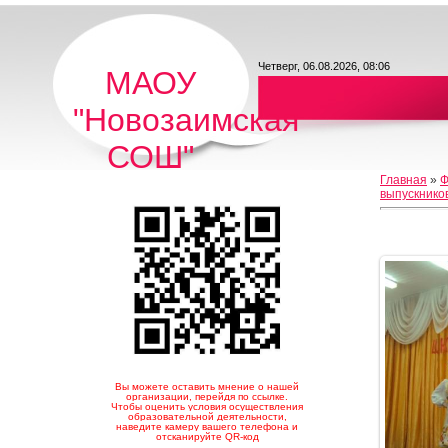
Четверг, 06.08.2026, 08:06
МАОУ
"Новозаимская
СОШ"
Главная
»
Ф
выпускнико
Вы можете оставить мнение о нашей
организации, перейдя по ссылке.
Чтобы оценить условия осуществления
образовательной деятельности,
наведите камеру вашего телефона и
отсканируйте QR-код