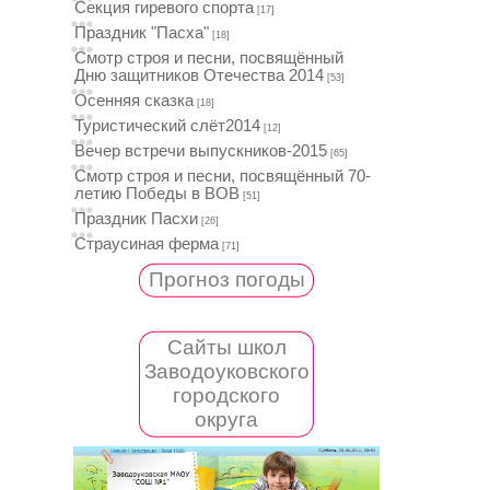
Секция гиревого спорта
[17]
Праздник "Пасха"
[18]
Смотр строя и песни, посвящённый
Дню защитников Отечества 2014
[53]
Осенняя сказка
[18]
Туристический слёт2014
[12]
Вечер встречи выпускников-2015
[65]
Смотр строя и песни, посвящённый 70-
летию Победы в ВОВ
[51]
Праздник Пасхи
[26]
Страусиная ферма
[71]
Прогноз погоды
Сайты школ
Заводоуковского
городского
округа