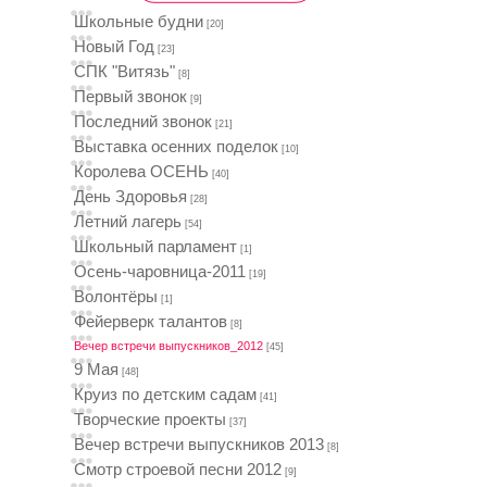
Школьные будни
[20]
Новый Год
[23]
СПК "Витязь"
[8]
Первый звонок
[9]
Последний звонок
[21]
Выставка осенних поделок
[10]
Королева ОСЕНЬ
[40]
День Здоровья
[28]
Летний лагерь
[54]
Школьный парламент
[1]
Осень-чаровница-2011
[19]
Волонтёры
[1]
Фейерверк талантов
[8]
Вечер встречи выпускников_2012
[45]
9 Мая
[48]
Круиз по детским садам
[41]
Творческие проекты
[37]
Вечер встречи выпускников 2013
[8]
Смотр строевой песни 2012
[9]