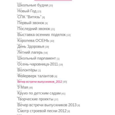
Школьные будни
[20]
Новый Год
[23]
СПК "Витязь"
[8]
Первый звонок
[9]
Последний звонок
[21]
Выставка осенних поделок
[10]
Королева ОСЕНЬ
[40]
День Здоровья
[28]
Летний лагерь
[54]
Школьный парламент
[1]
Осень-чаровница-2011
[19]
Волонтёры
[1]
Фейерверк талантов
[8]
Вечер встречи выпускников_2012
[45]
9 Мая
[48]
Круиз по детским садам
[41]
Творческие проекты
[37]
Вечер встречи выпускников 2013
[8]
Смотр строевой песни 2012
[9]