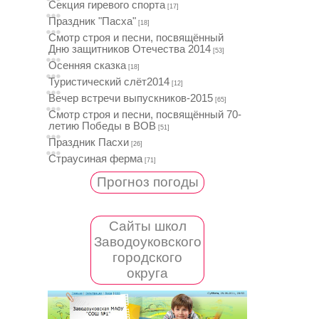
Секция гиревого спорта
[17]
Праздник "Пасха"
[18]
Смотр строя и песни, посвящённый
Дню защитников Отечества 2014
[53]
Осенняя сказка
[18]
Туристический слёт2014
[12]
Вечер встречи выпускников-2015
[65]
Смотр строя и песни, посвящённый 70-
летию Победы в ВОВ
[51]
Праздник Пасхи
[26]
Страусиная ферма
[71]
Прогноз погоды
Сайты школ
Заводоуковского
городского
округа