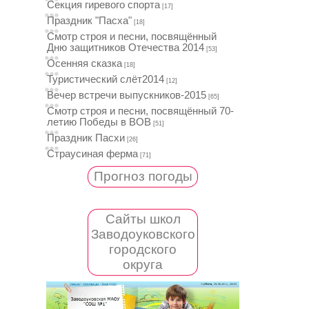
Секция гиревого спорта
[17]
Праздник "Пасха"
[18]
Смотр строя и песни, посвящённый
Дню защитников Отечества 2014
[53]
Осенняя сказка
[18]
Туристический слёт2014
[12]
Вечер встречи выпускников-2015
[65]
Смотр строя и песни, посвящённый 70-
летию Победы в ВОВ
[51]
Праздник Пасхи
[26]
Страусиная ферма
[71]
Прогноз погоды
Сайты школ
Заводоуковского
городского
округа