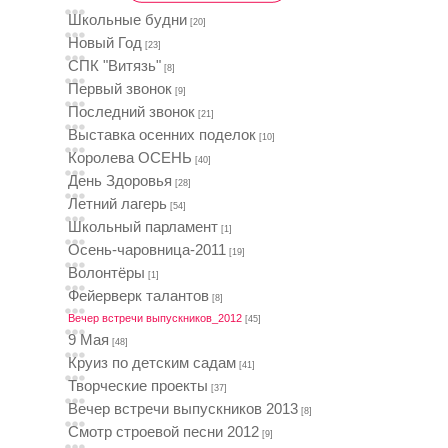
Школьные будни
[20]
Новый Год
[23]
СПК "Витязь"
[8]
Первый звонок
[9]
Последний звонок
[21]
Выставка осенних поделок
[10]
Королева ОСЕНЬ
[40]
День Здоровья
[28]
Летний лагерь
[54]
Школьный парламент
[1]
Осень-чаровница-2011
[19]
Волонтёры
[1]
Фейерверк талантов
[8]
Вечер встречи выпускников_2012
[45]
9 Мая
[48]
Круиз по детским садам
[41]
Творческие проекты
[37]
Вечер встречи выпускников 2013
[8]
Смотр строевой песни 2012
[9]