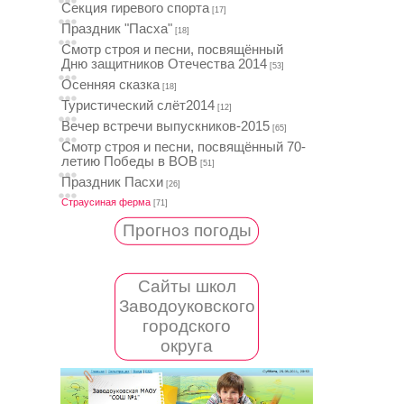
Секция гиревого спорта
[17]
Праздник "Пасха"
[18]
Смотр строя и песни, посвящённый
Дню защитников Отечества 2014
[53]
Осенняя сказка
[18]
Туристический слёт2014
[12]
Вечер встречи выпускников-2015
[65]
Смотр строя и песни, посвящённый 70-
летию Победы в ВОВ
[51]
Праздник Пасхи
[26]
Страусиная ферма
[71]
Прогноз погоды
Сайты школ
Заводоуковского
городского
округа