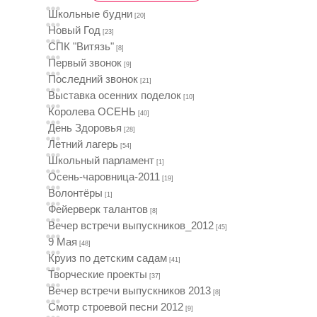
Школьные будни
[20]
Новый Год
[23]
СПК "Витязь"
[8]
Первый звонок
[9]
Последний звонок
[21]
Выставка осенних поделок
[10]
Королева ОСЕНЬ
[40]
День Здоровья
[28]
Летний лагерь
[54]
Школьный парламент
[1]
Осень-чаровница-2011
[19]
Волонтёры
[1]
Фейерверк талантов
[8]
Вечер встречи выпускников_2012
[45]
9 Мая
[48]
Круиз по детским садам
[41]
Творческие проекты
[37]
Вечер встречи выпускников 2013
[8]
Смотр строевой песни 2012
[9]