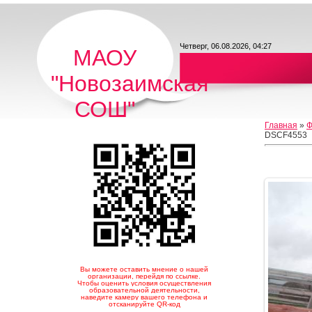
Четверг, 06.08.2026, 04:27
МАОУ
"Новозаимская
СОШ"
Главная
»
Ф
DSCF4553
Вы можете оставить мнение о нашей
организации, перейдя по ссылке.
Чтобы оценить условия осуществления
образовательной деятельности,
наведите камеру вашего телефона и
отсканируйте QR-код