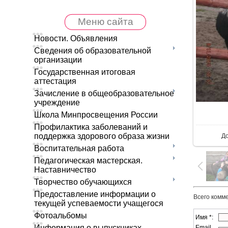
Меню сайта
Новости. Объявления
Сведения об образовательной
организации
Государственная итоговая
аттестация
Зачисление в общеобразовательное
учреждение
Школа Минпросвещения России
В 
Профилактика заболеваний и
поддержка здорового образа жизни
Д
Воспитательная работа
Педагогическая мастерская.
Наставничество
Творчество обучающихся
Предоставление информации о
Всего комм
текущей успеваемости учащегося
Фотоальбомы
Имя *:
Информация о выпускниках
Email