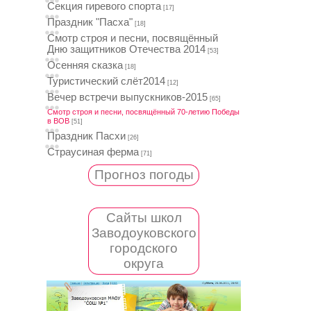
Секция гиревого спорта
[17]
Праздник "Пасха"
[18]
Смотр строя и песни, посвящённый
Дню защитников Отечества 2014
[53]
Осенняя сказка
[18]
Туристический слёт2014
[12]
Вечер встречи выпускников-2015
[65]
Смотр строя и песни, посвящённый 70-летию Победы
в ВОВ
[51]
Праздник Пасхи
[26]
Страусиная ферма
[71]
Прогноз погоды
Сайты школ
Заводоуковского
городского
округа