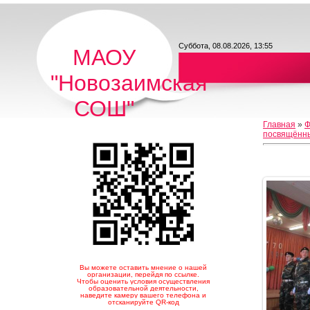
Суббота, 08.08.2026, 13:55
МАОУ
"Новозаимская
СОШ"
Главная
»
Ф
посвящённы
Вы можете оставить мнение о нашей
организации, перейдя по ссылке.
Чтобы оценить условия осуществления
образовательной деятельности,
наведите камеру вашего телефона и
отсканируйте QR-код