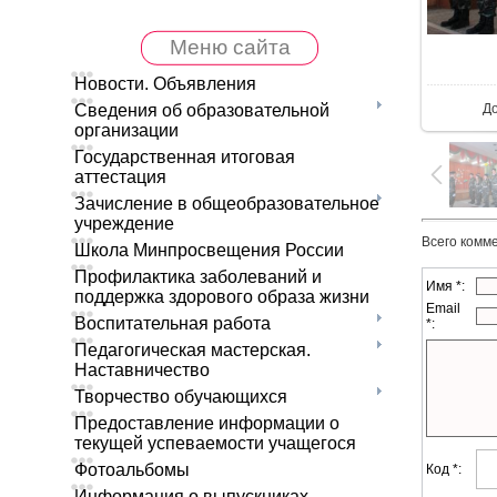
Меню сайта
В 
Новости. Объявления
Д
Сведения об образовательной
организации
Государственная итоговая
аттестация
Зачисление в общеобразовательное
учреждение
Всего комм
Школа Минпросвещения России
Профилактика заболеваний и
Имя *:
поддержка здорового образа жизни
Email
Воспитательная работа
*:
Педагогическая мастерская.
Наставничество
Творчество обучающихся
Предоставление информации о
текущей успеваемости учащегося
Фотоальбомы
Код *:
Информация о выпускниках