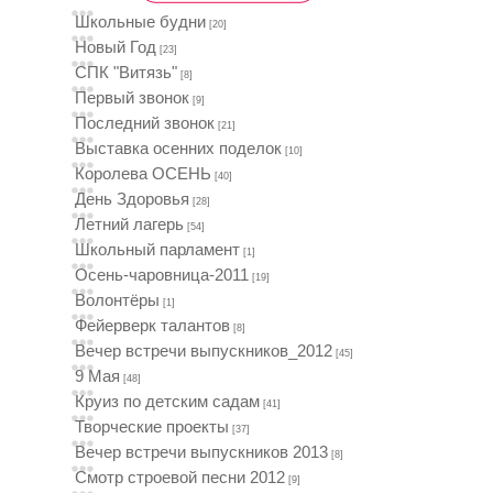
Школьные будни
[20]
Новый Год
[23]
СПК "Витязь"
[8]
Первый звонок
[9]
Последний звонок
[21]
Выставка осенних поделок
[10]
Королева ОСЕНЬ
[40]
День Здоровья
[28]
Летний лагерь
[54]
Школьный парламент
[1]
Осень-чаровница-2011
[19]
Волонтёры
[1]
Фейерверк талантов
[8]
Вечер встречи выпускников_2012
[45]
9 Мая
[48]
Круиз по детским садам
[41]
Творческие проекты
[37]
Вечер встречи выпускников 2013
[8]
Смотр строевой песни 2012
[9]