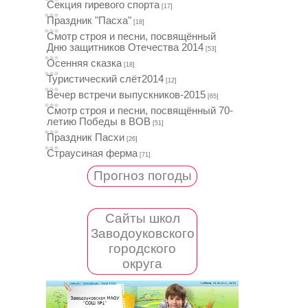
Секция гиревого спорта
[17]
Праздник "Пасха"
[18]
Смотр строя и песни, посвящённый
Дню защитников Отечества 2014
[53]
Осенняя сказка
[18]
Туристический слёт2014
[12]
Вечер встречи выпускников-2015
[65]
Смотр строя и песни, посвящённый 70-
летию Победы в ВОВ
[51]
Праздник Пасхи
[26]
Страусиная ферма
[71]
Прогноз погоды
Сайты школ
Заводоуковского
городского
округа