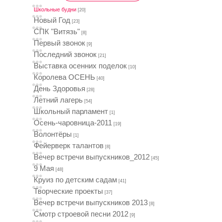
Школьные будни
[20]
Новый Год
[23]
СПК "Витязь"
[8]
Первый звонок
[9]
Последний звонок
[21]
Выставка осенних поделок
[10]
Королева ОСЕНЬ
[40]
День Здоровья
[28]
Летний лагерь
[54]
Школьный парламент
[1]
Осень-чаровница-2011
[19]
Волонтёры
[1]
Фейерверк талантов
[8]
Вечер встречи выпускников_2012
[45]
9 Мая
[48]
Круиз по детским садам
[41]
Творческие проекты
[37]
Вечер встречи выпускников 2013
[8]
Смотр строевой песни 2012
[9]