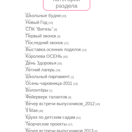
раздела
Школьные будни
[20]
Новый Год
[23]
СПК "Витязь"
[8]
Первый звонок
[9]
Последний звонок
[21]
Выставка осенних поделок
[10]
Королева ОСЕНЬ
[40]
День Здоровья
[28]
Летний лагерь
[54]
Школьный парламент
[1]
Осень-чаровница-2011
[19]
Волонтёры
[1]
Фейерверк талантов
[8]
Вечер встречи выпускников_2012
[45]
9 Мая
[48]
Круиз по детским садам
[41]
Творческие проекты
[37]
Вечер встречи выпускников 2013
[8]