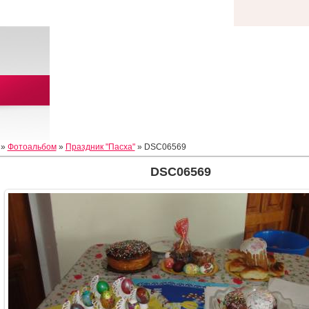
»
Фотоальбом
»
Праздник "Пасха"
» DSC06569
DSC06569