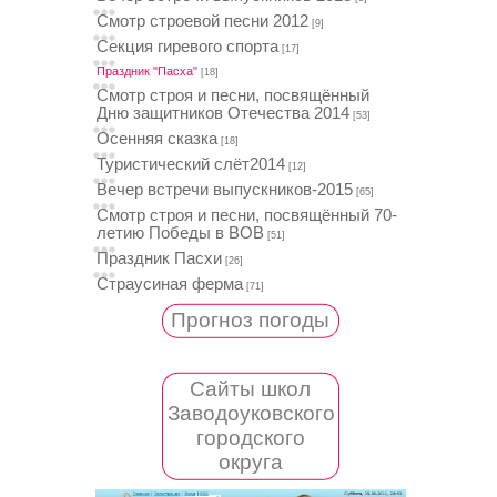
Смотр строевой песни 2012
[9]
Секция гиревого спорта
[17]
Праздник "Пасха"
[18]
Смотр строя и песни, посвящённый
Дню защитников Отечества 2014
[53]
Осенняя сказка
[18]
Туристический слёт2014
[12]
Вечер встречи выпускников-2015
[65]
Смотр строя и песни, посвящённый 70-
летию Победы в ВОВ
[51]
Праздник Пасхи
[26]
Страусиная ферма
[71]
Прогноз погоды
Сайты школ
Заводоуковского
городского
округа