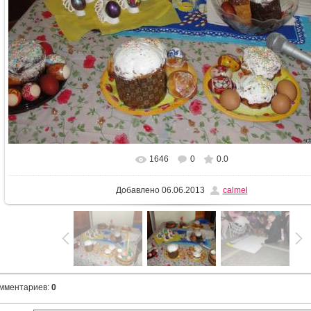
1646
0
0.0
В реальном размере
1024x768
/ 195.0Kb
Добавлено
06.06.2013
calmel
омментариев
:
0