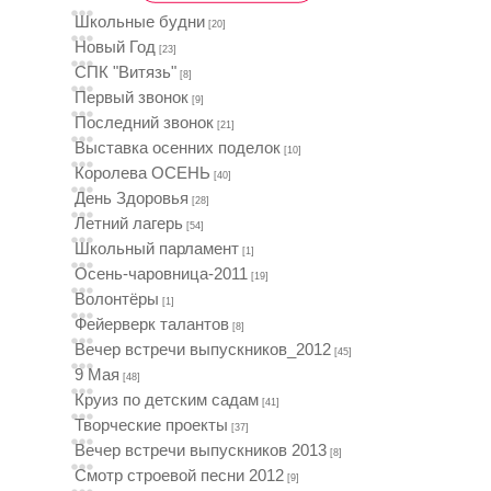
Школьные будни
[20]
Новый Год
[23]
СПК "Витязь"
[8]
Первый звонок
[9]
Последний звонок
[21]
Выставка осенних поделок
[10]
Королева ОСЕНЬ
[40]
День Здоровья
[28]
Летний лагерь
[54]
Школьный парламент
[1]
Осень-чаровница-2011
[19]
Волонтёры
[1]
Фейерверк талантов
[8]
Вечер встречи выпускников_2012
[45]
9 Мая
[48]
Круиз по детским садам
[41]
Творческие проекты
[37]
Вечер встречи выпускников 2013
[8]
Смотр строевой песни 2012
[9]