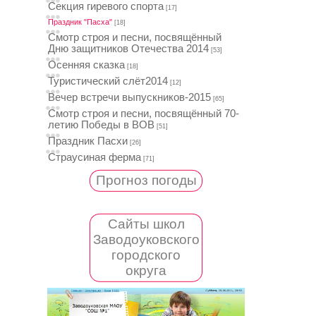
Секция гиревого спорта
[17]
Праздник "Пасха"
[18]
Смотр строя и песни, посвящённый
Дню защитников Отечества 2014
[53]
Осенняя сказка
[18]
Туристический слёт2014
[12]
Вечер встречи выпускников-2015
[65]
Смотр строя и песни, посвящённый 70-
летию Победы в ВОВ
[51]
Праздник Пасхи
[26]
Страусиная ферма
[71]
Прогноз погоды
Сайты школ
Заводоуковского
городского
округа