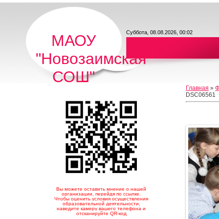
Суббота, 08.08.2026, 00:02
МАОУ
"Новозаимская
СОШ"
Главная
»
Ф
DSC06561
Вы можете оставить мнение о нашей
организации, перейдя по ссылке.
Чтобы оценить условия осуществления
образовательной деятельности,
наведите камеру вашего телефона и
отсканируйте QR-код