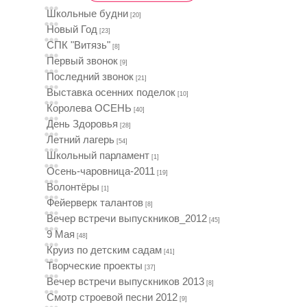
Школьные будни
[20]
Новый Год
[23]
СПК "Витязь"
[8]
Первый звонок
[9]
Последний звонок
[21]
Выставка осенних поделок
[10]
Королева ОСЕНЬ
[40]
День Здоровья
[28]
Летний лагерь
[54]
Школьный парламент
[1]
Осень-чаровница-2011
[19]
Волонтёры
[1]
Фейерверк талантов
[8]
Вечер встречи выпускников_2012
[45]
9 Мая
[48]
Круиз по детским садам
[41]
Творческие проекты
[37]
Вечер встречи выпускников 2013
[8]
Смотр строевой песни 2012
[9]