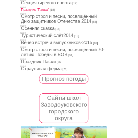
Секция гиревого спорта
[17]
Праздник "Пасха"
[18]
Смотр строя и песни, посвящённый
Дню защитников Отечества 2014
[53]
Осенняя сказка
[18]
Туристический слёт2014
[12]
Вечер встречи выпускников-2015
[65]
Смотр строя и песни, посвящённый 70-
летию Победы в ВОВ
[51]
Праздник Пасхи
[26]
Страусиная ферма
[71]
Прогноз погоды
Сайты школ
Заводоуковского
городского
округа