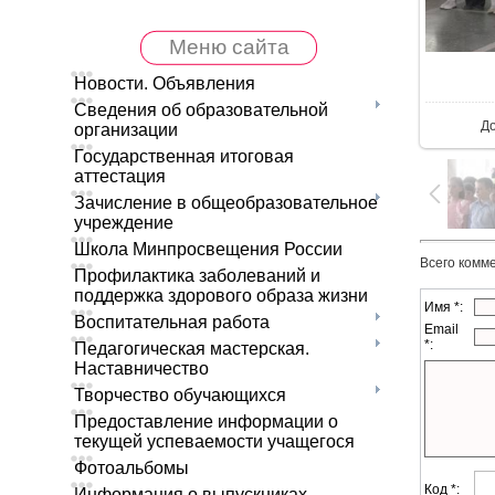
Меню сайта
В 
Новости. Объявления
Сведения об образовательной
Д
организации
Государственная итоговая
аттестация
Зачисление в общеобразовательное
учреждение
Школа Минпросвещения России
Всего комм
Профилактика заболеваний и
поддержка здорового образа жизни
Имя *:
Воспитательная работа
Email
*:
Педагогическая мастерская.
Наставничество
Творчество обучающихся
Предоставление информации о
текущей успеваемости учащегося
Фотоальбомы
Код *:
Информация о выпускниках