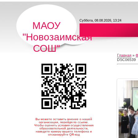
Суббота, 08.08.2026, 13:24
МАОУ
"Новозаимская
СОШ"
Главная
»
Ф
DSC06539
Вы можете оставить мнение о нашей
организации, перейдя по ссылке.
Чтобы оценить условия осуществления
образовательной деятельности,
наведите камеру вашего телефона и
отсканируйте QR-код