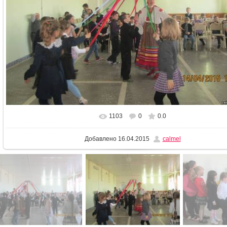
1103
0
0.0
В реальном размере
1024x768
/ 117.8Kb
Добавлено
16.04.2015
calmel