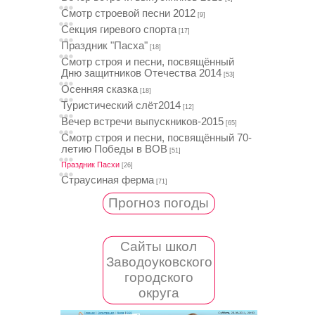
Смотр строевой песни 2012
[9]
Секция гиревого спорта
[17]
Праздник "Пасха"
[18]
Смотр строя и песни, посвящённый
Дню защитников Отечества 2014
[53]
Осенняя сказка
[18]
Туристический слёт2014
[12]
Вечер встречи выпускников-2015
[65]
Смотр строя и песни, посвящённый 70-
летию Победы в ВОВ
[51]
Праздник Пасхи
[26]
Страусиная ферма
[71]
Прогноз погоды
Сайты школ
Заводоуковского
городского
округа