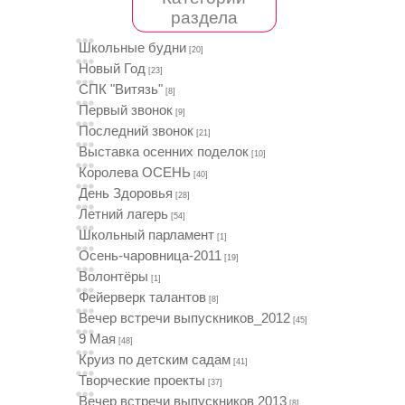
раздела
Школьные будни
[20]
Новый Год
[23]
СПК "Витязь"
[8]
Первый звонок
[9]
Последний звонок
[21]
Выставка осенних поделок
[10]
Королева ОСЕНЬ
[40]
День Здоровья
[28]
Летний лагерь
[54]
Школьный парламент
[1]
Осень-чаровница-2011
[19]
Волонтёры
[1]
Фейерверк талантов
[8]
Вечер встречи выпускников_2012
[45]
9 Мая
[48]
Круиз по детским садам
[41]
Творческие проекты
[37]
Вечер встречи выпускников 2013
[8]