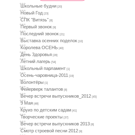
Школьные будни
[20]
Новый Год
[23]
СПК "Витязь"
[8]
Первый звонок
[9]
Последний звонок
[21]
Выставка осенних поделок
[10]
Королева ОСЕНЬ
[40]
День Здоровья
[28]
Летний лагерь
[54]
Школьный парламент
[1]
Осень-чаровница-2011
[19]
Волонтёры
[1]
Фейерверк талантов
[8]
Вечер встречи выпускников_2012
[45]
9 Мая
[48]
Круиз по детским садам
[41]
Творческие проекты
[37]
Вечер встречи выпускников 2013
[8]
Смотр строевой песни 2012
[9]