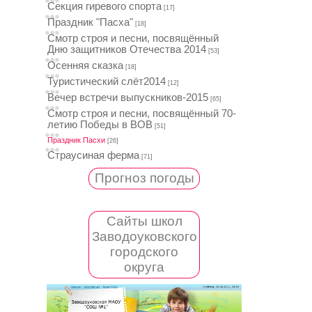
Секция гиревого спорта
[17]
Праздник "Пасха"
[18]
Смотр строя и песни, посвящённый
Дню защитников Отечества 2014
[53]
Осенняя сказка
[18]
Туристический слёт2014
[12]
Вечер встречи выпускников-2015
[65]
Смотр строя и песни, посвящённый 70-
летию Победы в ВОВ
[51]
Праздник Пасхи
[26]
Страусиная ферма
[71]
Прогноз погоды
Сайты школ
Заводоуковского
городского
округа