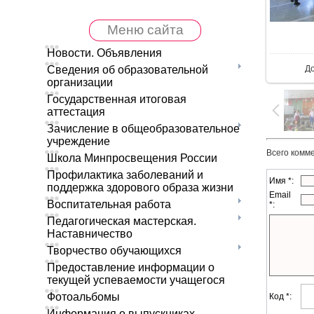
Меню сайта
В 
Новости. Объявления
Д
Сведения об образовательной
организации
Государственная итоговая
аттестация
Зачисление в общеобразовательное
учреждение
Всего комм
Школа Минпросвещения России
Профилактика заболеваний и
Имя *:
поддержка здорового образа жизни
Email
Воспитательная работа
*:
Педагогическая мастерская.
Наставничество
Творчество обучающихся
Предоставление информации о
текущей успеваемости учащегося
Фотоальбомы
Код *:
Информация о выпускниках