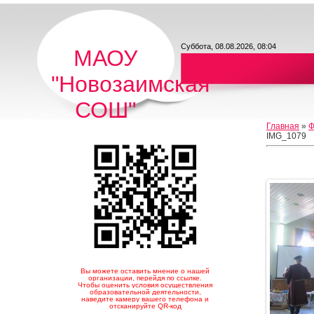
Суббота, 08.08.2026, 08:04
МАОУ
"Новозаимская
СОШ"
Главная
»
Ф
IMG_1079
Вы можете оставить мнение о нашей
организации, перейдя по ссылке.
Чтобы оценить условия осуществления
образовательной деятельности,
наведите камеру вашего телефона и
отсканируйте QR-код