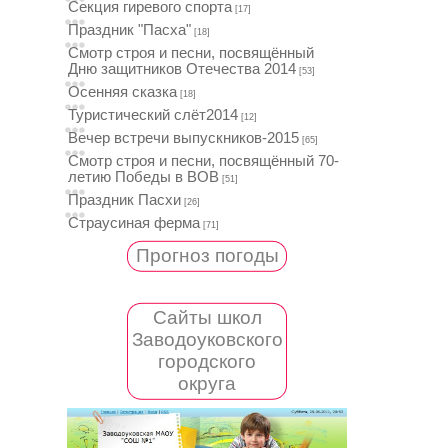
Секция гиревого спорта
[17]
Праздник "Пасха"
[18]
Смотр строя и песни, посвящённый
Дню защитников Отечества 2014
[53]
Осенняя сказка
[18]
Туристический слёт2014
[12]
Вечер встречи выпускников-2015
[65]
Смотр строя и песни, посвящённый 70-
летию Победы в ВОВ
[51]
Праздник Пасхи
[26]
Страусиная ферма
[71]
Прогноз погоды
Сайты школ
Заводоуковского
городского
округа