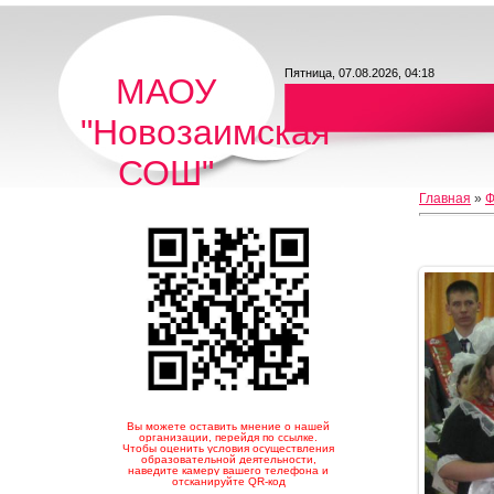
Пятница, 07.08.2026, 04:18
МАОУ
"Новозаимская
СОШ"
Главная
»
Ф
Вы можете оставить мнение о нашей
организации, перейдя по ссылке.
Чтобы оценить условия осуществления
образовательной деятельности,
наведите камеру вашего телефона и
отсканируйте QR-код