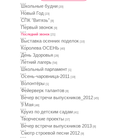
Школьные будни
[20]
Новый Год
[23]
СПК "Витязь"
[8]
Первый звонок
[9]
Последний звонок
[21]
Выставка осенних поделок
[10]
Королева ОСЕНЬ
[40]
День Здоровья
[28]
Летний лагерь
[54]
Школьный парламент
[1]
Осень-чаровница-2011
[19]
Волонтёры
[1]
Фейерверк талантов
[8]
Вечер встречи выпускников_2012
[45]
9 Мая
[48]
Круиз по детским садам
[41]
Творческие проекты
[37]
Вечер встречи выпускников 2013
[8]
Смотр строевой песни 2012
[9]