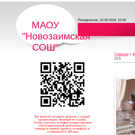
Понедельник, 10.08.2026, 10:08
МАОУ
"Новозаимская
СОШ"
Главная
»
Ф
015
Вы можете оставить мнение о нашей
организации, перейдя по ссылке.
Чтобы оценить условия осуществления
образовательной деятельности,
наведите камеру вашего телефона и
отсканируйте QR-код