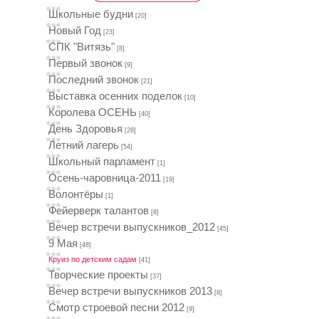
Школьные будни
[20]
Новый Год
[23]
СПК "Витязь"
[8]
Первый звонок
[9]
Последний звонок
[21]
Выставка осенних поделок
[10]
Королева ОСЕНЬ
[40]
День Здоровья
[28]
Летний лагерь
[54]
Школьный парламент
[1]
Осень-чаровница-2011
[19]
Волонтёры
[1]
Фейерверк талантов
[8]
Вечер встречи выпускников_2012
[45]
9 Мая
[48]
Круиз по детским садам
[41]
Творческие проекты
[37]
Вечер встречи выпускников 2013
[8]
Смотр строевой песни 2012
[9]