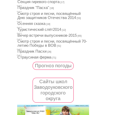
Секция гиревого спорта
[17]
Праздник "Пасха"
[18]
Смотр строя и песни, посвящённый
Дню защитников Отечества 2014
[53]
Осенняя сказка
[18]
Туристический слёт2014
[12]
Вечер встречи выпускников-2015
[65]
Смотр строя и песни, посвящённый 70-
летию Победы в ВОВ
[51]
Праздник Пасхи
[26]
Страусиная ферма
[71]
Прогноз погоды
Сайты школ
Заводоуковского
городского
округа