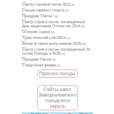
Смотр строевой песни 2012
[9]
Секция гиревого спорта
[17]
Праздник "Пасха"
[18]
Смотр строя и песни, посвящённый
Дню защитников Отечества 2014
[53]
Осенняя сказка
[18]
Туристический слёт2014
[12]
Вечер встречи выпускников-2015
[65]
Смотр строя и песни, посвящённый 70-
летию Победы в ВОВ
[51]
Праздник Пасхи
[26]
Страусиная ферма
[71]
Прогноз погоды
Сайты школ
Заводоуковского
городского
округа