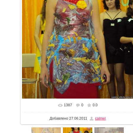
1387
0
0.0
В реальном размере
768x1024
/ 345.1Kb
Добавлено
27.06.2011
calmel