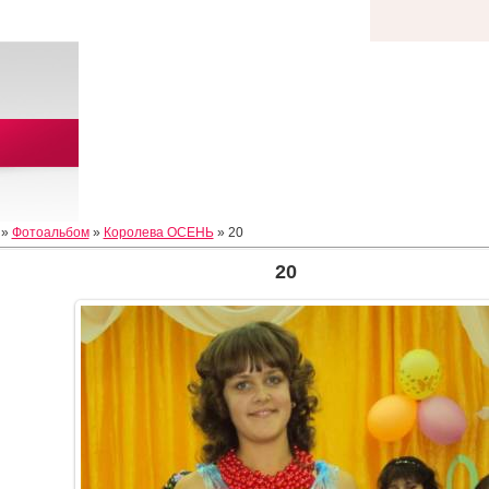
»
Фотоальбом
»
Королева ОСЕНЬ
» 20
20