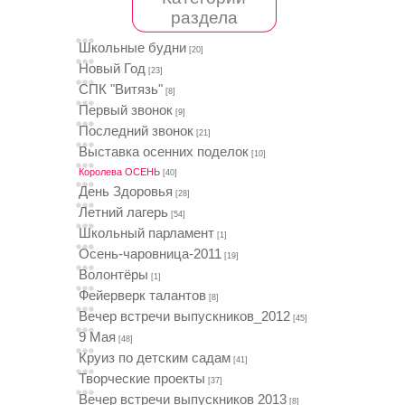
раздела
Школьные будни
[20]
Новый Год
[23]
СПК "Витязь"
[8]
Первый звонок
[9]
Последний звонок
[21]
Выставка осенних поделок
[10]
Королева ОСЕНЬ
[40]
День Здоровья
[28]
Летний лагерь
[54]
Школьный парламент
[1]
Осень-чаровница-2011
[19]
Волонтёры
[1]
Фейерверк талантов
[8]
Вечер встречи выпускников_2012
[45]
9 Мая
[48]
Круиз по детским садам
[41]
Творческие проекты
[37]
Вечер встречи выпускников 2013
[8]