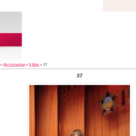
»
Фотоальбом
»
9 Мая
» 37
37