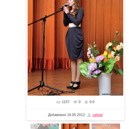
1157
0
0.0
В реальном размере
680x1024
/ 152.0Kb
Добавлено
16.05.2012
calmel