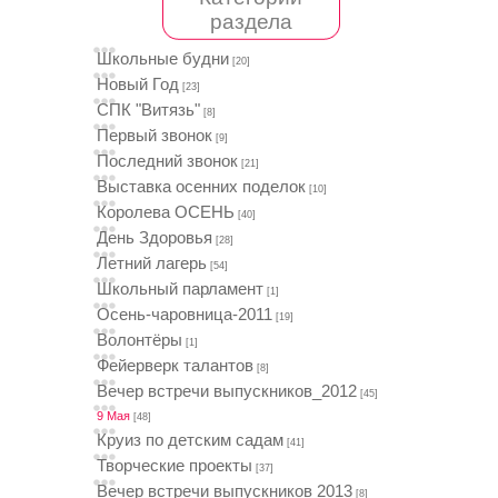
раздела
Школьные будни
[20]
Новый Год
[23]
СПК "Витязь"
[8]
Первый звонок
[9]
Последний звонок
[21]
Выставка осенних поделок
[10]
Королева ОСЕНЬ
[40]
День Здоровья
[28]
Летний лагерь
[54]
Школьный парламент
[1]
Осень-чаровница-2011
[19]
Волонтёры
[1]
Фейерверк талантов
[8]
Вечер встречи выпускников_2012
[45]
9 Мая
[48]
Круиз по детским садам
[41]
Творческие проекты
[37]
Вечер встречи выпускников 2013
[8]