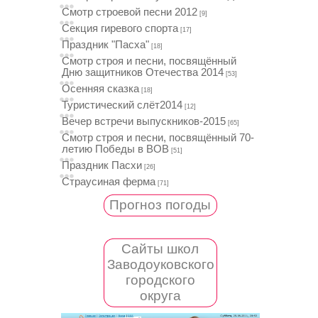
Смотр строевой песни 2012
[9]
Секция гиревого спорта
[17]
Праздник "Пасха"
[18]
Смотр строя и песни, посвящённый
Дню защитников Отечества 2014
[53]
Осенняя сказка
[18]
Туристический слёт2014
[12]
Вечер встречи выпускников-2015
[65]
Смотр строя и песни, посвящённый 70-
летию Победы в ВОВ
[51]
Праздник Пасхи
[26]
Страусиная ферма
[71]
Прогноз погоды
Сайты школ
Заводоуковского
городского
округа