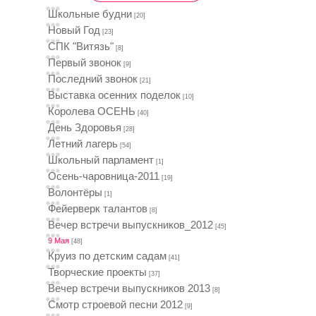
Школьные будни
[20]
Новый Год
[23]
СПК "Витязь"
[8]
Первый звонок
[9]
Последний звонок
[21]
Выставка осенних поделок
[10]
Королева ОСЕНЬ
[40]
День Здоровья
[28]
Летний лагерь
[54]
Школьный парламент
[1]
Осень-чаровница-2011
[19]
Волонтёры
[1]
Фейерверк талантов
[8]
Вечер встречи выпускников_2012
[45]
9 Мая
[48]
Круиз по детским садам
[41]
Творческие проекты
[37]
Вечер встречи выпускников 2013
[8]
Смотр строевой песни 2012
[9]