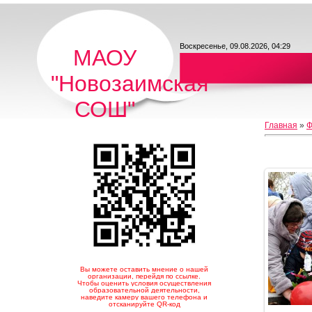
Воскресенье, 09.08.2026, 04:29
МАОУ
"Новозаимская
СОШ"
Главная
»
Ф
Вы можете оставить мнение о нашей
организации, перейдя по ссылке.
Чтобы оценить условия осуществления
образовательной деятельности,
наведите камеру вашего телефона и
отсканируйте QR-код