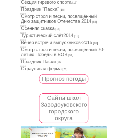
Секция гиревого спорта
[17]
Праздник "Пасха"
[18]
Смотр строя и песни, посвящённый
Дню защитников Отечества 2014
[53]
Осенняя сказка
[18]
Туристический слёт2014
[12]
Вечер встречи выпускников-2015
[65]
Смотр строя и песни, посвящённый 70-
летию Победы в ВОВ
[51]
Праздник Пасхи
[26]
Страусиная ферма
[71]
Прогноз погоды
Сайты школ
Заводоуковского
городского
округа