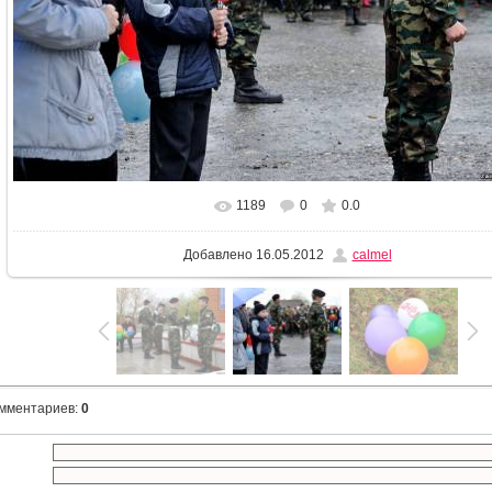
1189
0
0.0
В реальном размере
1024x682
/ 189.3Kb
Добавлено
16.05.2012
calmel
омментариев
:
0