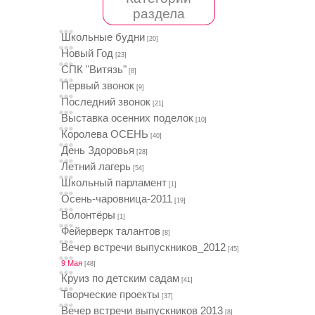
раздела
Школьные будни
[20]
Новый Год
[23]
СПК "Витязь"
[8]
Первый звонок
[9]
Последний звонок
[21]
Выставка осенних поделок
[10]
Королева ОСЕНЬ
[40]
День Здоровья
[28]
Летний лагерь
[54]
Школьный парламент
[1]
Осень-чаровница-2011
[19]
Волонтёры
[1]
Фейерверк талантов
[8]
Вечер встречи выпускников_2012
[45]
9 Мая
[48]
Круиз по детским садам
[41]
Творческие проекты
[37]
Вечер встречи выпускников 2013
[8]