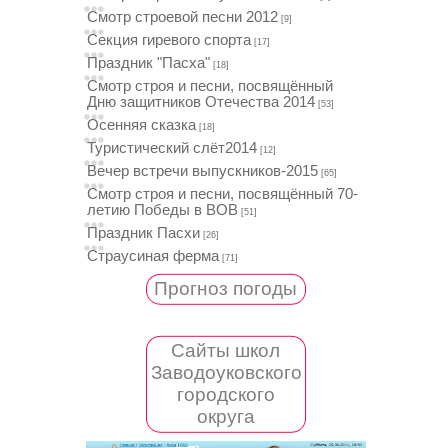
Смотр строевой песни 2012
[9]
Секция гиревого спорта
[17]
Праздник "Пасха"
[18]
Смотр строя и песни, посвящённый
Дню защитников Отечества 2014
[53]
Осенняя сказка
[18]
Туристический слёт2014
[12]
Вечер встречи выпускников-2015
[65]
Смотр строя и песни, посвящённый 70-
летию Победы в ВОВ
[51]
Праздник Пасхи
[26]
Страусиная ферма
[71]
Прогноз погоды
Сайты школ
Заводоуковского
городского
округа