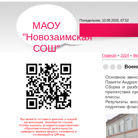
Понедельник, 10.08.2026, 07:52
МАОУ
"Новозаимская
СОШ"
Главная
»
2024
»
Фе
Воен
Основное звено
Памяти Андрея 
Сборка и разб
препятствия пр
классы.
Результаты во
поднятию флага
Вы можете оставить мнение о нашей
организации, перейдя по ссылке.
Чтобы оценить условия осуществления
образовательной деятельности,
наведите камеру вашего телефона и
отсканируйте QR-код