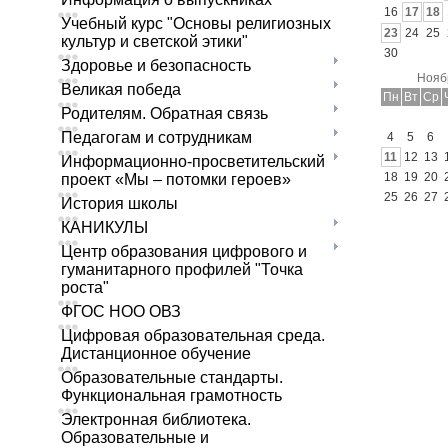
16
17
18
Учебный курс "Основы религиозных
23
24
25
культур и светской этики"
30
Здоровье и безопасность
Нояб
Великая победа
Пн
Вт
Ср
Родителям. Обратная связь
Педагогам и сотрудникам
4
5
6
11
12
13
Информационно-просветительский
18
19
20
проект «Мы – потомки героев»
25
26
27
История школы
КАНИКУЛЫ
Центр образования цифрового и
гуманитарного профилей "Точка
роста"
ФГОС НОО ОВЗ
Цифровая образовательная среда.
Дистанционное обучение
Образовательные стандарты.
Функциональная грамотность
Электронная библиотека.
Образовательные и