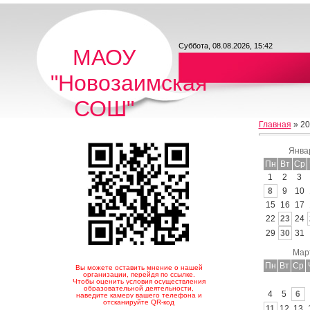
Суббота, 08.08.2026, 15:42
МАОУ
"Новозаимская
СОШ"
Главная
»
20
Янва
Пн
Вт
Ср
1
2
3
8
9
10
15
16
17
22
23
24
29
30
31
Мар
Пн
Вт
Ср
Вы можете оставить мнение о нашей
организации, перейдя по ссылке.
Чтобы оценить условия осуществления
образовательной деятельности,
4
5
6
наведите камеру вашего телефона и
отсканируйте QR-код
11
12
13