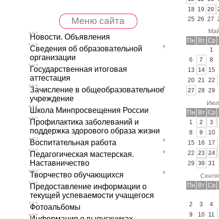
18
19
20
Меню сайта
25
26
27
Май
Новости. Объявления
Пн
Вт
Ср
Сведения об образовательной
1
организации
6
7
8
Государственная итоговая
13
14
15
аттестация
20
21
22
Зачисление в общеобразовательное
27
28
29
учреждение
Июл
Школа Минпросвещения России
Пн
Вт
Ср
Профилактика заболеваний и
1
2
3
поддержка здорового образа жизни
8
9
10
Воспитательная работа
15
16
17
22
23
24
Педагогическая мастерская.
Наставничество
29
30
31
Творчество обучающихся
Сентя
Пн
Вт
Ср
Предоставление информации о
текущей успеваемости учащегося
2
3
4
Фотоальбомы
9
10
11
Информация о выпускниках