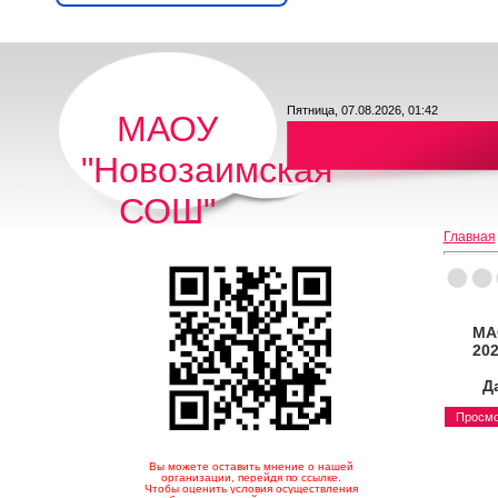
Пятница, 07.08.2026, 01:42
МАОУ
"Новозаимская
СОШ"
Главная
МА
202
Д
Просмо
Вы можете оставить мнение о нашей
организации, перейдя по ссылке.
Чтобы оценить условия осуществления