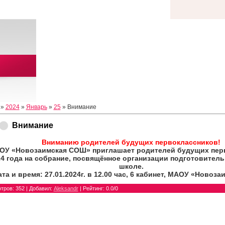
»
2024
»
Январь
»
25
» Внимание
Внимание
Вниманию родителей будущих первоклассников!
ОУ «Новозаимская СОШ» приглашает родителей будущих пер
4 года на собрание, посвящённое организации подготовитель
школе.
ата и время: 27.01.2024г. в 12.00 час, 6 кабинет, МАОУ «Новоз
тров
: 352 |
Добавил
:
Aleksandr
|
Рейтинг
:
0.0
/
0