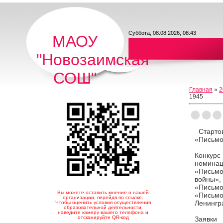
Суббота, 08.08.2026, 08:43
МАОУ
"Новозаимская
СОШ"
Главная
»
2
1945
Стартов
«Письмо
Конкурс
номинац
«Письмо
войны»,
«Письмо
Вы можете оставить мнение о нашей
«Пись
организации, перейдя по ссылке.
Ленингр
Чтобы оценить условия осуществления
образовательной деятельности,
наведите камеру вашего телефона и
отсканируйте QR-код
Заявки