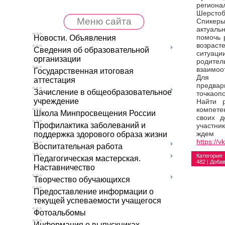
регион
Шерстоб
Меню сайта
Спикер
актуал
помочь 
Новости. Объявления
возраст
Сведения об образовательной
ситуац
организации
родител
взаимоо
Государственная итоговая
Для 
аттестация
предвар
Зачисление в общеобразовательное
точкаоп
учреждение
Найти р
компете
Школа Минпросвещения России
своих 
Профилактика заболеваний и
участни
ждем 
поддержка здорового образа жизни
https://v
Воспитательная работа
Категория
:
Педагогическая мастерская.
482 |
Доба
Наставничество
Творчество обучающихся
Предоставление информации о
текущей успеваемости учащегося
Фотоальбомы
Информация о выпускниках