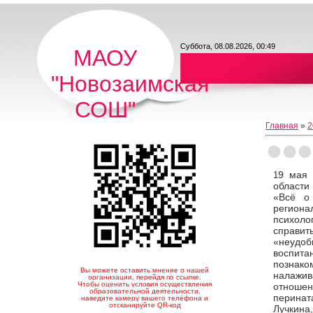
Суббота, 08.08.2026, 00:49
МАОУ
"Новозаимская
СОШ"
Главная
»
2
9 мая 
1
области
«Всё о
регион
психо
справи
«неудо
воспи
познак
Вы можете оставить мнение о нашей
налажи
организации, перейдя по ссылке.
Чтобы оценить условия осуществления
отнош
образовательной деятельности,
перина
наведите камеру вашего телефона и
отсканируйте QR-код
Лучкина