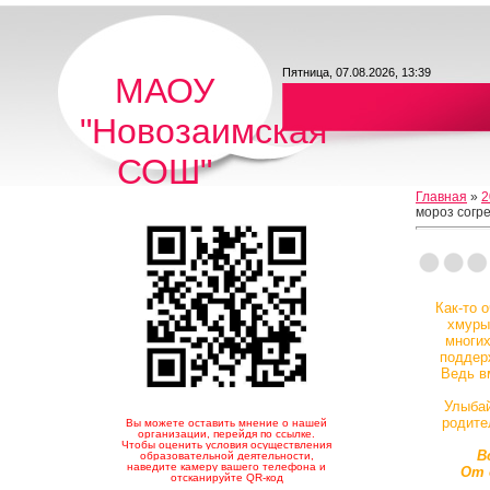
Пятница, 07.08.2026, 13:39
МАОУ
"Новозаимская
СОШ"
Главная
»
2
мороз согре
Как-то 
хмуры
многих
поддерж
Ведь в
Улыбай
родите
Вы можете оставить мнение о нашей
организации, перейдя по ссылке.
Чтобы оценить условия осуществления
В
образовательной деятельности,
наведите камеру вашего телефона и
От 
отсканируйте QR-код