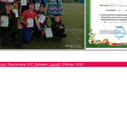
ятия
|
Просмотров
: 872 |
Добавил
:
LubowR
|
Рейтинг
:
0.0
/
0