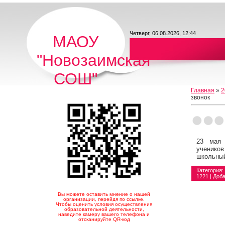
Четверг, 06.08.2026, 12:44
МАОУ
"Новозаимская
СОШ"
Главная
»
2
звонок
23 мая 
ученико
школьный
Категория
:
1221 |
Доб
Вы можете оставить мнение о нашей
организации, перейдя по ссылке.
Чтобы оценить условия осуществления
образовательной деятельности,
наведите камеру вашего телефона и
отсканируйте QR-код