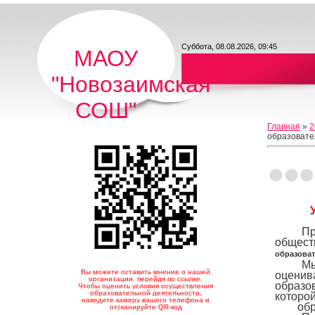
Суббота, 08.08.2026, 09:45
МАОУ
"Новозаимская
СОШ"
Главная
»
2
образовате
Пр
общест
образоват
М
Вы можете оставить мнение о нашей
оцени
организации, перейдя по ссылке.
образо
Чтобы оценить условия осуществления
образовательной деятельности,
которо
наведите камеру вашего телефона и
образ
отсканируйте QR-код