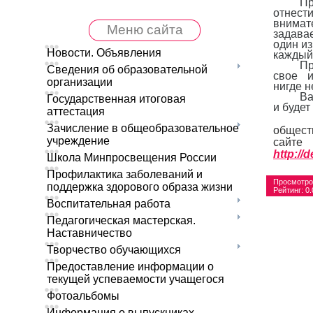
Пр
отнести
внимате
Меню сайта
задава
один 
Новости. Объявления
каждый
Пр
Сведения об образовательной
свое 
организации
нигде н
Ва
Государственная итоговая
и будет
аттестация
При
Зачисление в общеобразовательное
общес
учреждение
сайте
http://
Школа Минпросвещения России
Профилактика заболеваний и
Просмотро
поддержка здорового образа жизни
Рейтинг
:
0.
Воспитательная работа
Педагогическая мастерская.
Наставничество
Творчество обучающихся
Предоставление информации о
текущей успеваемости учащегося
Фотоальбомы
Информация о выпускниках