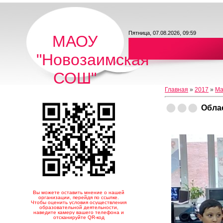
Пятница, 07.08.2026, 09:59
МАОУ
"Новозаимская
СОШ"
Главная
»
2017
»
Ма
Обла
Вы можете оставить мнение о нашей
организации, перейдя по ссылке.
Чтобы оценить условия осуществления
образовательной деятельности,
наведите камеру вашего телефона и
отсканируйте QR-код