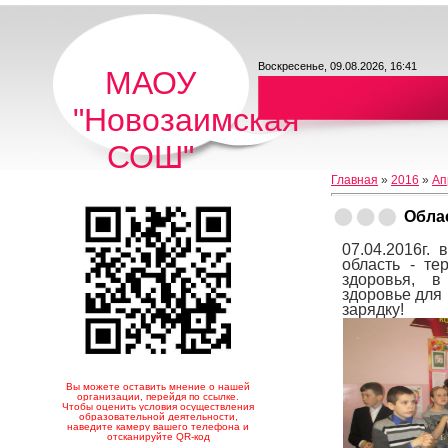
Воскресенье, 09.08.2026, 16:41
МАОУ
"Новозаимская
СОШ"
Главная
»
2016
»
Ап
Обла
07.04.2016г. 
область - те
здоровья,
в
здоровье для 
зарядку!
Вы можете оставить мнение о нашей
организации, перейдя по ссылке.
Чтобы оценить условия осуществления
образовательной деятельности,
наведите камеру вашего телефона и
отсканируйте QR-код