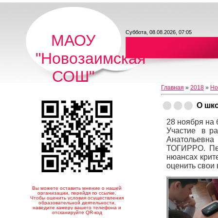
Суббота, 08.08.2026, 07:05
МАОУ
"Новозаимская
СОШ"
Главная
»
2018
»
Но
О шк
28 ноября на
Участие в ра
Анатольевна 
ТОГИРРО. Пед
нюансах крит
оценить свои 
Вы можете оставить мнение о нашей
организации, перейдя по ссылке.
Чтобы оценить условия осуществления
образовательной деятельности,
наведите камеру вашего телефона и
отсканируйте QR-код