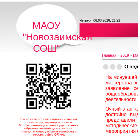
Четверг, 06.08.2026, 21:22
МАОУ
"Новозаимская
СОШ"
Главная
»
2019
»
Ма
О пе
На минувшей 
мастерства «
заявление с
общеобразо
деятельности 
Очный этап к
достойно вы
Вы можете оставить мнение о нашей
представили
организации, перейдя по ссылке.
методические
Чтобы оценить условия осуществления
образовательной деятельности,
мероприятия 
наведите камеру вашего телефона и
отсканируйте QR-код