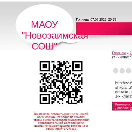
Пятница, 07.08.2026, 20:58
МАОУ
"Новозаимская
СОШ"
Главная
»
2
каникулах 
http://za
shkola.ru
ссылка н
1-х клас
Категория
:
Добавил
:
d
Вы можете оставить мнение о нашей
организации, перейдя по ссылке.
Чтобы оценить условия осуществления
образовательной деятельности,
наведите камеру вашего телефона и
отсканируйте QR-код