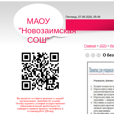
Пятница, 07.08.2026, 05:49
МАОУ
"Новозаимская
СОШ"
Главная
»
2020
»
Ию
О бе
Вы можете оставить мнение о нашей
организации, перейдя по ссылке.
Чтобы оценить условия осуществления
образовательной деятельности,
наведите камеру вашего телефона и
отсканируйте QR-код