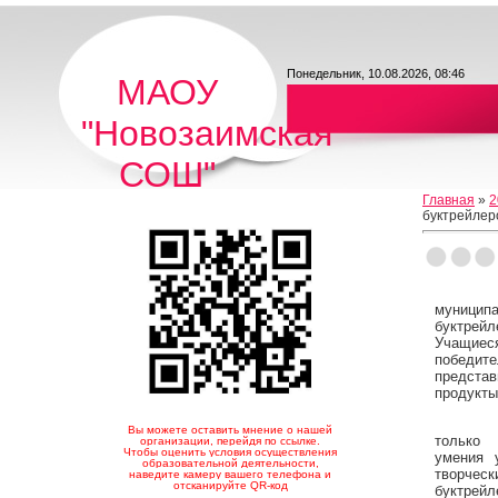
Понедельник, 10.08.2026, 08:46
МАОУ
"Новозаимская
СОШ"
Главная
»
2
буктрейлер
Под
муниц
буктрейл
Учащиес
победит
предст
продукты
Жюри 
Вы можете оставить мнение о нашей
только 
организации, перейдя по ссылке.
Чтобы оценить условия осуществления
умения у
образовательной деятельности,
творч
наведите камеру вашего телефона и
отсканируйте QR-код
буктрейл