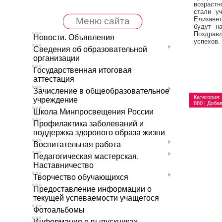
возрастн
стали у
Елизавет
Меню сайта
будут н
Поздрав
Новости. Объявления
успехов.
Сведения об образовательной
организации
Государственная итоговая
аттестация
Зачисление в общеобразовательное
Категория
:
учреждение
880 |
Доба
Школа Минпросвещения России
Профилактика заболеваний и
поддержка здорового образа жизни
Воспитательная работа
Педагогическая мастерская.
Наставничество
Творчество обучающихся
Предоставление информации о
текущей успеваемости учащегося
Фотоальбомы
Информация о выпускниках