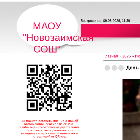
Воскресенье, 09.08.2026, 11:39
МАОУ
"Новозаимская
СОШ"
Главная
»
2026
»
Ию
День
Вы можете оставить мнение о нашей
организации, перейдя по ссылке.
Чтобы оценить условия осуществления
образовательной деятельности,
наведите камеру вашего телефона и
отсканируйте QR-код