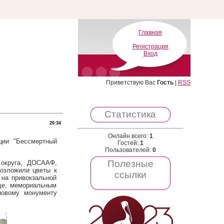
Главная
Регистрация
Вход
Приветствую Вас
Гость
|
RSS
Статистика
20:34
Онлайн всего:
1
ции "Бессмертный
Гостей:
1
Пользователей:
0
Полезные
 округа, ДОСААФ,
возложили цветы к
ссылки
на привокзальной
ще, мемориальным
новому монументу