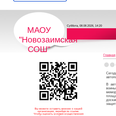
Суббота, 08.08.2026, 14:20
МАОУ
"Новозаимская
СОШ"
Главная
Сегод
автопо
В авт
воины
мемор
площа
доска
защит
Вы можете оставить мнение о нашей
организации, перейдя по ссылке.
Чтобы оценить условия осуществления