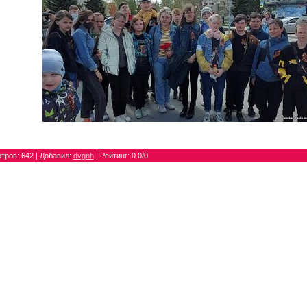
тров
: 642 |
Добавил
:
dvgnh
|
Рейтинг
:
0.0
/
0