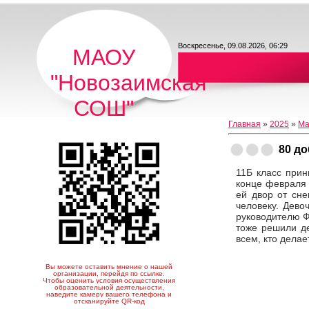
Воскресенье, 09.08.2026, 06:29
МАОУ
"Новозаимская
СОШ"
Главная
»
2025
»
Ма
80 д
11Б класс прин
конце февраля 
ей двор от сне
человеку. Дево
руководителю Ф
тоже решили д
всем, кто делае
Вы можете оставить мнение о нашей
организации, перейдя по ссылке.
Чтобы оценить условия осуществления
образовательной деятельности,
наведите камеру вашего телефона и
отсканируйте QR-код