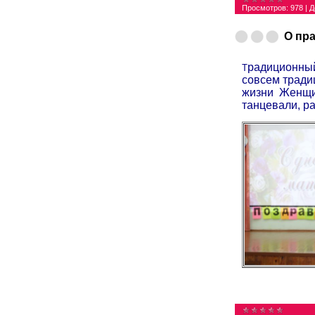
Просмотров:
978
|
Д
О пр
радиционный
Т
совсем тради
жизни Женщи
танцевали, р