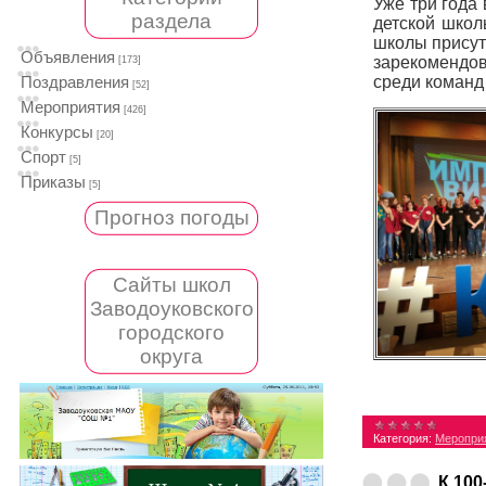
Уже три года
раздела
детской школ
школы присут
Объявления
зарекомендов
[173]
среди команд 
Поздравления
[52]
Мероприятия
[426]
Конкурсы
[20]
Спорт
[5]
Приказы
[5]
Прогноз погоды
Сайты школ
Заводоуковского
городского
округа
Категория:
Меропри
К 10