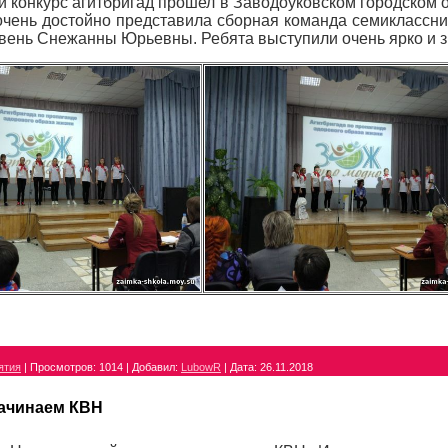
 конкурс агитбригад прошел в Заводоуковском городском 
чень достойно представила сборная команда семиклассник
ивень Снежанны Юрьевны. Ребята выступили очень ярко и 
ятия
|
Просмотров:
1014
|
Добавил:
LubowR
|
Дата:
26.11.2018
ачинаем КВН