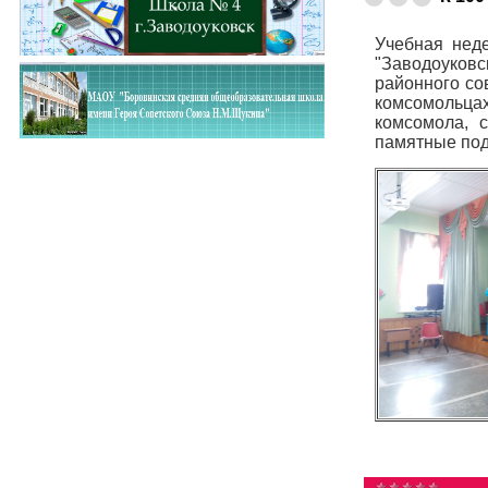
Учебная неде
"Заводоуковс
районного со
комсомольцах
комсомола, 
памятные под