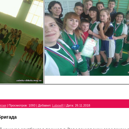
ятия
|
Просмотров:
1093
|
Добавил:
LubowR
|
Дата:
26.11.2018
бригада