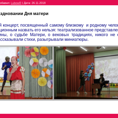
обавил:
LubowR
|
Дата:
26.11.2018
аздновании Дня матери
 концерт, посвященный самому близкому и родному челов
ционным назвать его нельзя: театрализованное представлен
ны, о судьбе Матери, о вековых традициях, никого не 
ассказывали стихи, разыгрывали миниатюры.