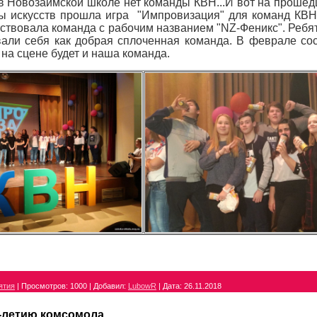
 в Новозаимской школе нет команды КВН...И вот на прошед
ы искусств прошла игра "Импровизация" для команд КВН 
ствовала команда с рабочим названием "NZ-Феникс". Реб
али себя как добрая сплоченная команда. В феврале со
на сцене будет и наша команда.
ятия
|
Просмотров:
1000
|
Добавил:
LubowR
|
Дата:
26.11.2018
0-летию комсомола