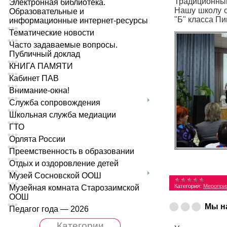
Традиционный
Электронная библиотека.
Нашу школу о
Образовательные и
"Б" класса П
информационные интернет-ресурсы
Тематические новости
Часто задаваемые вопросы.
Публичный доклад
КНИГА ПАМЯТИ
Кабинет ПАВ
Внимание-окна!
Служба сопровождения
Школьная служба медиации
ГТО
Орлята России
Преемственность в образовании
Отдых и оздоровление детей
Музей Сосновской ООШ
Категория:
Меропри
Музейная комната Старозаимской
ООШ
Мы н
Педагог года — 2026
Категории