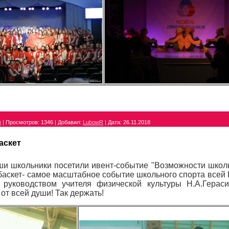
ы
|
Просмотров:
1346
|
Добавил:
LubowR
|
Дата:
26.11.2018
аскет
ши школьники посетили ивент-событие "Возможности школь
 баскет- самое масштабное событие школьного спорта всей
 руководством учителя физической культуры Н.А.Герас
от всей души! Так держать!