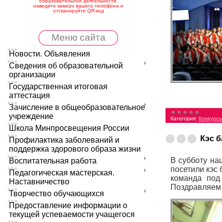
образовательной деятельности,
наведите камеру вашего телефона и
отсканируйте QR-код
Меню сайта
Новости. Объявления
Сведения об образовательной
организации
Государственная итоговая
аттестация
Зачисление в общеобразовательное
учреждение
Категория:
Конкурс
Школа Минпросвещения России
Кэс б
Профилактика заболеваний и
поддержка здорового образа жизни
В субботу на
Воспитательная работа
посетили кэс
Педагогическая мастерская.
команда под
Наставничество
Поздравляем 
Творчество обучающихся
Предоставление информации о
текущей успеваемости учащегося