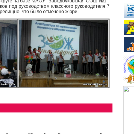
округе на базе МАОУ "Заводоуковская СОШ №1".
ов под руководством классного руководителя 7
зрелищно, что было отмечено жюри.