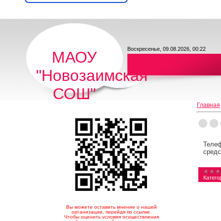
Воскресенье, 09.08.2026, 00:22
МАОУ
"Новозаимская
СОШ"
Главная
Телеф
средс
Катего
Вы можете оставить мнение о нашей
организации, перейдя по ссылке.
Чтобы оценить условия осуществления