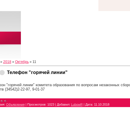
»
2018
»
Октябрь
»
11
Телефон "горячей линии"
он "горячей линии" комитета образования по вопросам незаконных сбо
тв (34542)2-22-97, 9-01-37
рия:
Объявления
|
Просмотров:
1023
|
Добавил:
LubowR
|
Дата:
11.10.2018